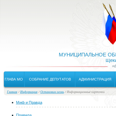
Версия для слабовидящих:
Изображения:
Вкл
В
МУНИЦИПАЛЬНОЕ ОБ
Щеки
оф
ГЛАВА МО
СОБРАНИЕ ДЕПУТАТОВ
АДМИНИСТРАЦИЯ
Главная
/
Информация
/
Остановим огонь
/ Информационные карточки
Миф и Правда
Правила